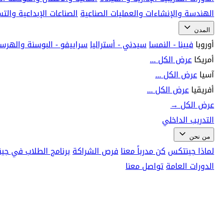
الهندسة والإنشاءات والعمليات الصناعية
الصناعات الإبداعية وال
المدن
أوروبا
فيينا - النمسا
سيدني - أستراليا
سراييفو - البوسنة والهرس
أمريكا
عرض الكل ...
آسيا
عرض الكل ...
أفريقيا
عرض الكل ...
عرض الكل
→
التدريب الداخلي
من نحن
لماذا جينتكس
كن مدرباً معنا
فرص الشراكة
برنامج الطلاب في جي
الدورات العامة
تواصل معنا