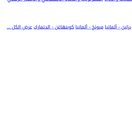
برلين - ألمانيا
ميونخ - ألمانيا
كوبنهاغن - الدنمارك
عرض الكل ...