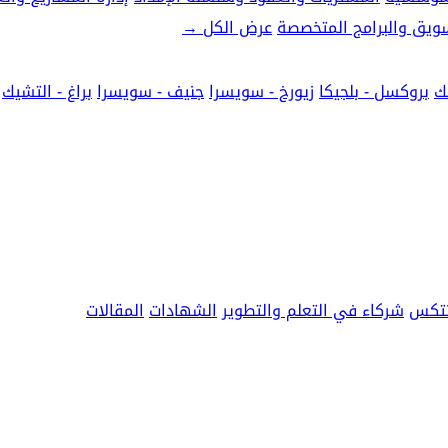
تسويق والبرامج المتخصصة
عرض الكل
→
ك
بروكسل - بلجيكا
زيورخ - سويسرا
جنيف - سويسرا
براغ - التشيك
نتكس
شركاء في التعلم والتطوير
الشهادات
المقالات