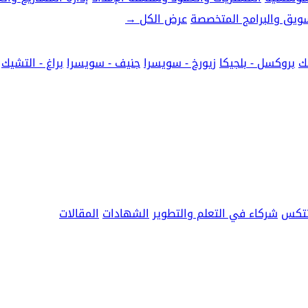
تسويق والبرامج المتخصصة
عرض الكل
→
ك
بروكسل - بلجيكا
زيورخ - سويسرا
جنيف - سويسرا
براغ - التشيك
نتكس
شركاء في التعلم والتطوير
الشهادات
المقالات