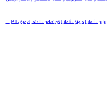
برلين - ألمانيا
ميونخ - ألمانيا
كوبنهاغن - الدنمارك
عرض الكل ...