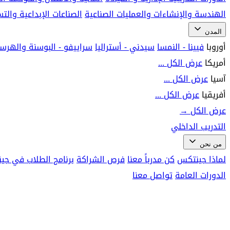
الهندسة والإنشاءات والعمليات الصناعية
الصناعات الإبداعية وال
المدن
أوروبا
فيينا - النمسا
سيدني - أستراليا
سراييفو - البوسنة والهرس
أمريكا
عرض الكل ...
آسيا
عرض الكل ...
أفريقيا
عرض الكل ...
عرض الكل
→
التدريب الداخلي
من نحن
لماذا جينتكس
كن مدرباً معنا
فرص الشراكة
برنامج الطلاب في جي
الدورات العامة
تواصل معنا