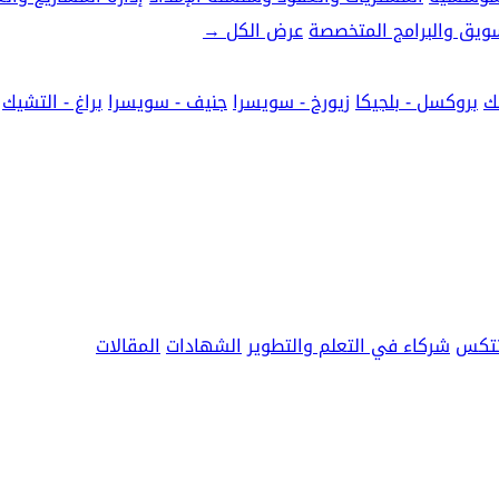
تسويق والبرامج المتخصصة
عرض الكل
→
ك
بروكسل - بلجيكا
زيورخ - سويسرا
جنيف - سويسرا
براغ - التشيك
نتكس
شركاء في التعلم والتطوير
الشهادات
المقالات