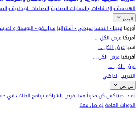
الهندسة والإنشاءات والعمليات الصناعية
الصناعات الإبداعية وال
المدن
أوروبا
فيينا - النمسا
سيدني - أستراليا
سراييفو - البوسنة والهرس
أمريكا
عرض الكل ...
آسيا
عرض الكل ...
أفريقيا
عرض الكل ...
عرض الكل
→
التدريب الداخلي
من نحن
لماذا جينتكس
كن مدرباً معنا
فرص الشراكة
برنامج الطلاب في جي
الدورات العامة
تواصل معنا