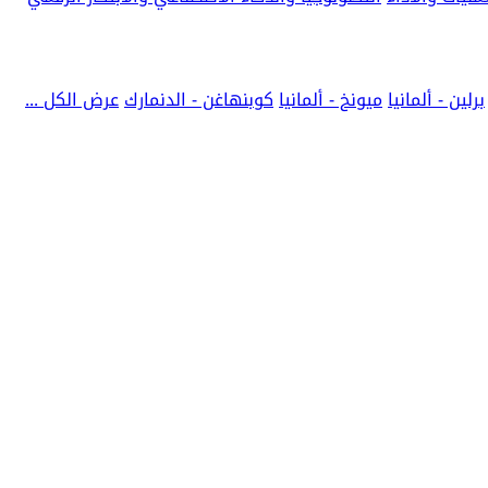
برلين - ألمانيا
ميونخ - ألمانيا
كوبنهاغن - الدنمارك
عرض الكل ...