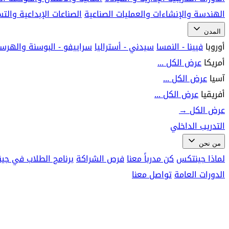
الهندسة والإنشاءات والعمليات الصناعية
الصناعات الإبداعية وال
المدن
أوروبا
فيينا - النمسا
سيدني - أستراليا
سراييفو - البوسنة والهرس
أمريكا
عرض الكل ...
آسيا
عرض الكل ...
أفريقيا
عرض الكل ...
عرض الكل
→
التدريب الداخلي
من نحن
لماذا جينتكس
كن مدرباً معنا
فرص الشراكة
برنامج الطلاب في جي
الدورات العامة
تواصل معنا