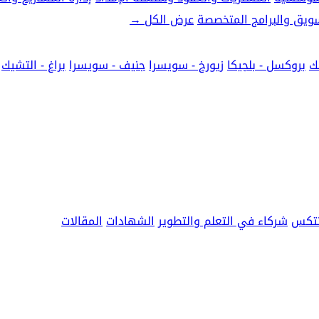
تسويق والبرامج المتخصصة
عرض الكل
→
ك
بروكسل - بلجيكا
زيورخ - سويسرا
جنيف - سويسرا
براغ - التشيك
نتكس
شركاء في التعلم والتطوير
الشهادات
المقالات