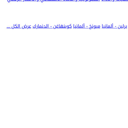
برلين - ألمانيا
ميونخ - ألمانيا
كوبنهاغن - الدنمارك
عرض الكل ...