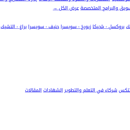
تسويق والبرامج المتخصصة
عرض الكل
→
ك
بروكسل - بلجيكا
زيورخ - سويسرا
جنيف - سويسرا
براغ - التشيك
نتكس
شركاء في التعلم والتطوير
الشهادات
المقالات