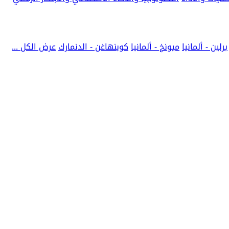
برلين - ألمانيا
ميونخ - ألمانيا
كوبنهاغن - الدنمارك
عرض الكل ...