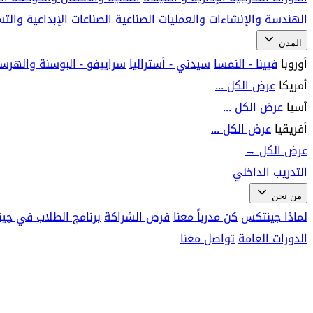
الهندسة والإنشاءات والعمليات الصناعية
الصناعات الإبداعية وال
المدن
أوروبا
فيينا - النمسا
سيدني - أستراليا
سراييفو - البوسنة والهرس
أمريكا
عرض الكل ...
آسيا
عرض الكل ...
أفريقيا
عرض الكل ...
عرض الكل
→
التدريب الداخلي
من نحن
لماذا جينتكس
كن مدرباً معنا
فرص الشراكة
برنامج الطلاب في جي
الدورات العامة
تواصل معنا