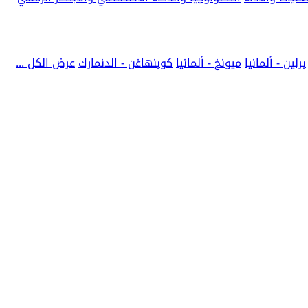
برلين - ألمانيا
ميونخ - ألمانيا
كوبنهاغن - الدنمارك
عرض الكل ...