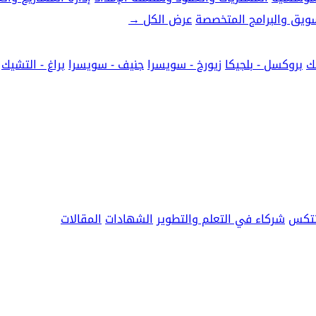
تسويق والبرامج المتخصصة
عرض الكل
→
ك
بروكسل - بلجيكا
زيورخ - سويسرا
جنيف - سويسرا
براغ - التشيك
نتكس
شركاء في التعلم والتطوير
الشهادات
المقالات