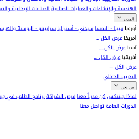
الهندسة والإنشاءات والعمليات الصناعية
الصناعات الإبداعية وال
المدن
أوروبا
فيينا - النمسا
سيدني - أستراليا
سراييفو - البوسنة والهرس
أمريكا
عرض الكل ...
آسيا
عرض الكل ...
أفريقيا
عرض الكل ...
عرض الكل
→
التدريب الداخلي
من نحن
لماذا جينتكس
كن مدرباً معنا
فرص الشراكة
برنامج الطلاب في جي
الدورات العامة
تواصل معنا