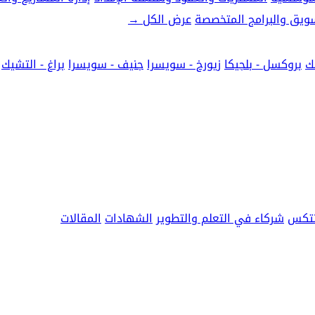
تسويق والبرامج المتخصصة
عرض الكل
→
ك
بروكسل - بلجيكا
زيورخ - سويسرا
جنيف - سويسرا
براغ - التشيك
نتكس
شركاء في التعلم والتطوير
الشهادات
المقالات