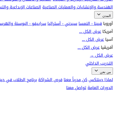
الهندسة والإنشاءات والعمليات الصناعية
الصناعات الإبداعية وال
المدن
أوروبا
فيينا - النمسا
سيدني - أستراليا
سراييفو - البوسنة والهرس
أمريكا
عرض الكل ...
آسيا
عرض الكل ...
أفريقيا
عرض الكل ...
عرض الكل
→
التدريب الداخلي
من نحن
لماذا جينتكس
كن مدرباً معنا
فرص الشراكة
برنامج الطلاب في جي
الدورات العامة
تواصل معنا