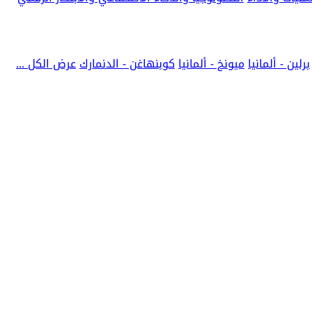
برلين - ألمانيا
ميونخ - ألمانيا
كوبنهاغن - الدنمارك
عرض الكل ...